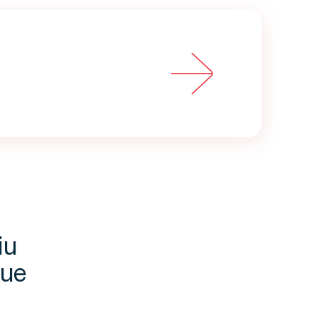
iu
que