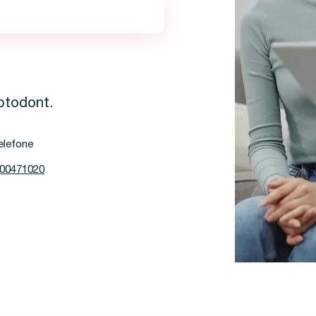
ptodont.
elefone
00471020